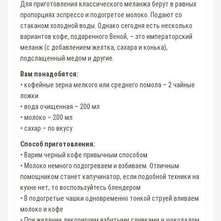
Для приготовления классического меланжа берут в равных
пропорциях эспрессо и подогретое молоко. Подают со
стаканом холодной воды. Однако сегодня есть несколько
вариантов кофе, подаренного Веной, – это императорский
меланж (с добавлением желтка, сахара и конька),
подслащенный медом и другие.
Вам понадобятся:
• кофейные зерна мелкого или среднего помола – 2 чайные
ложки
• вода очищенная – 200 мл
• молоко – 200 мл
• сахар – по вкусу
Способ приготовления:
• Варим черный кофе привычным способом
• Молоко немного подогреваем и взбиваем. Отличным
помощником станет капучинатор, если подобной техники на
кухне нет, то воспользуйтесь блендером
• В подогретые чашки одновременно тонкой струей вливаем
молоко и кофе
• При желании декорируем взбитыми сливками и шоколадом