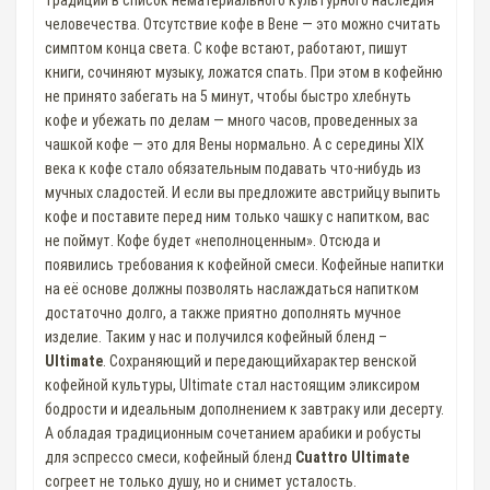
традиции в список нематериального культурного наследия
человечества. Отсутствие кофе в Вене — это можно считать
симптом конца света. С кофе встают, работают, пишут
книги, сочиняют музыку, ложатся спать. При этом в кофейню
не принято забегать на 5 минут, чтобы быстро хлебнуть
кофе и убежать по делам — много часов, проведенных за
чашкой кофе — это для Вены нормально. А с середины XIX
века к кофе стало обязательным подавать что-нибудь из
мучных сладостей. И если вы предложите австрийцу выпить
кофе и поставите перед ним только чашку с напитком, вас
не поймут. Кофе будет «неполноценным». Отсюда и
появились требования к кофейной смеси. Кофейные напитки
на её основе должны позволять наслаждаться напитком
достаточно долго, а также приятно дополнять мучное
изделие. Таким у нас и получился кофейный бленд –
Ultimate
. Сохраняющий и передающийхарактер венской
кофейной культуры, Ultimate стал настоящим эликсиром
бодрости и идеальным дополнением к завтраку или десерту.
А обладая традиционным сочетанием арабики и робусты
для эспрессо смеси, кофейный бленд
Cuattro Ultimate
согреет не только душу, но и снимет усталость.