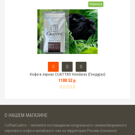
Новинка
Кофе в зернах CUATTRO Honduras (Гондурас)
Тем
1188.52 р.
О НАШЕМ МАГАЗИНЕ
CoffeeCuattro
– является поставщиком натурального свежеобжаренного
зернового кофе и китайского чая на территории России.Основное