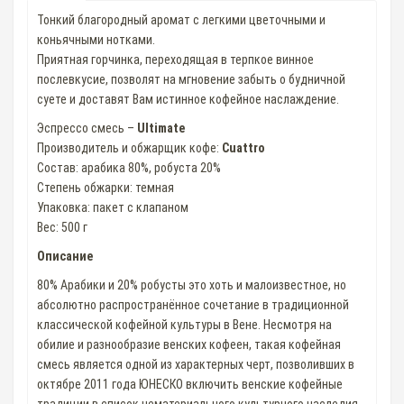
Тонкий благородный аромат c легкими цветочными и
коньячными нотками.
Приятная горчинка, переходящая в терпкое винное
послевкусие, позволят на мгновение забыть о будничной
суете и доставят Вам истинное кофейное наслаждение.
Эспрессо смесь –
Ultimate
Производитель и обжарщик кофе:
Cuattro
Состав: арабика 80%, робуста 20%
Степень обжарки: темная
Упаковка: пакет с клапаном
Вес: 500 г
Описание
80% Арабики и 20% робусты это хоть и малоизвестное, но
абсолютно распространённое сочетание в традиционной
классической кофейной культуры в Вене. Несмотря на
обилие и разнообразие венских кофеен, такая кофейная
смесь является одной из характерных черт, позволивших в
октябре 2011 года ЮНЕСКО включить венские кофейные