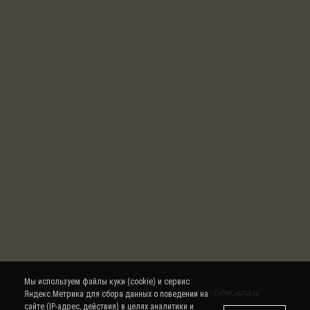
Мы используем файлы куки (cookie) и сервис
Яндекс.Метрика для сбора данных о поведении на
© 2008-2026 Интернет магазин кофе, чая и кофемашин
CoffeeCuattro.ru
сайте (IP-адрес, действия) в целях аналитики и