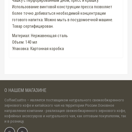
чашку с перфорированным дном, пресс и крышку.
Использование винтовой конструкции пресса позволяет
более точно добиваться необходимой концентрации
готового напитка. Можно мыть в посудомоечной машине.
Товар сертифицирован.
Материал: Нержавеющая сталь
Объем: 140 мл
Упаковка: Картонная коробка
О НАШЕМ МАГАЗИНЕ
CoffeeCuattro
– является поставщиком натурального свежеобжаренного
зернового кофе и китайского чая на территории России.Основное
направление компании - реализация свежеобжаренного зернового кофе,
кофейных аксессуаров и натурального чая, как оптовым покупателям, так
и в розницу.