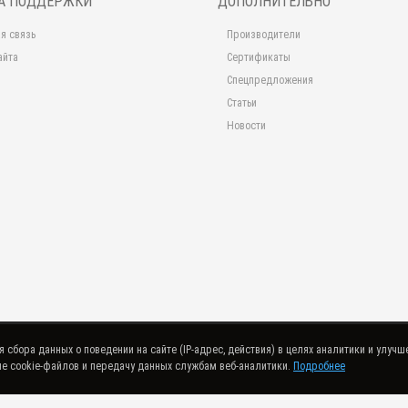
А ПОДДЕРЖКИ
ДОПОЛНИТЕЛЬНО
я связь
Производители
айта
Сертификаты
Спецпредложения
Статьи
Новости
сбора данных о поведении на сайте (IP-адрес, действия) в целях аналитики и улучше
е cookie-файлов и передачу данных службам веб-аналитики.
Подробнее