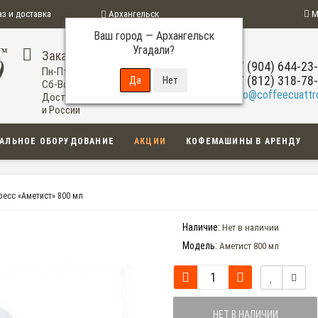
аз и доставка
Архангельск
М
Ваш город —
Архангельск
ограмма
Угадали?
Заказ по телефону
+7 (904) 644-23
Пн-Пт: 09:00-20:00
+7 (812) 318-78
Сб-Вс: 11:00-18:00
info@coffeecuattro
Доставка по Архангельску
и России
АЛЬНОЕ ОБОРУДОВАНИЕ
АКЦИИ
КОФЕМАШИНЫ В АРЕНДУ
ресс «Аметист» 800 мл
Наличие:
Нет в наличии
Модель:
Аметист 800 мл
НЕТ В НАЛИЧИИ