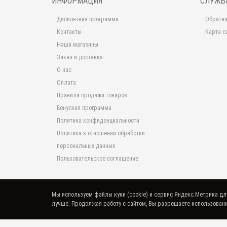
ИНФОРМАЦИЯ
СЛУЖБ
Дисконтная программа
Обратна
Контакты
Карта с
Наши магазины
Заказ и доставка
О нас
Оплата
Правила продажи товаров
Бонусная программа
Политика конфиденциальности
Политика в отношении обработки
персональных данных
Пользовательское соглашение
Мы используем файлы куки (cookie) и сервис Яндекс.Метрика для 
лучше. Продолжая работу с сайтом, Вы разрешаете использовани