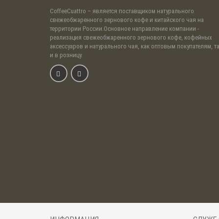
CoffeeCuattro
– является поставщиком натурального
свежеобжаренного зернового кофе и китайского чая на
территории России.Основное направление компании -
реализация свежеобжаренного зернового кофе, кофейных
аксессуаров и натурального чая, как оптовым покупателям, т
и в розницу.