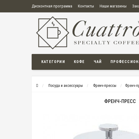
Дисконтная программа
Контакты
Наши магазины
Зак
О нас
Оплата
Правила продажи товаров
Бонусная пр
Политика конфиденциальности
Политика в отношении обработки персональных данных
Пользовательское соглашение
КАТЕГОРИИ
КОФЕ
ЧАЙ
ПРОФЕССИОН
Посуда и аксессуары
Френч-прессы
Френч-п
ФРЕНЧ-ПРЕСС