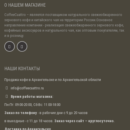
О НАШЕМ МАГАЗИНЕ
CoffeeCuattro
– является поставщиком натурального свежеобжаренного
зернового кофе и китайского чая на территории России.Основное
направление компании - реализация свежеобжаренного зернового кофе,
кофейных аксессуаров и натурального чая, как оптовым покупателям, так
и в розницу.
НАШИ КОНТАКТЫ
Продажа кофе в Архангельске и по Архангельской области
info@coffeecuattro.ru
Время работы магазина:
Пн-Пт: 09:00-20:00, Сб-Вс: 11:00-18:00
Заказ по телефону
- в рабочие дни с 9 до 20 часов
в выходные - с 11 до 18 часов.
Заказ через сайт – круглосуточно.
Доставка по Архангельску.