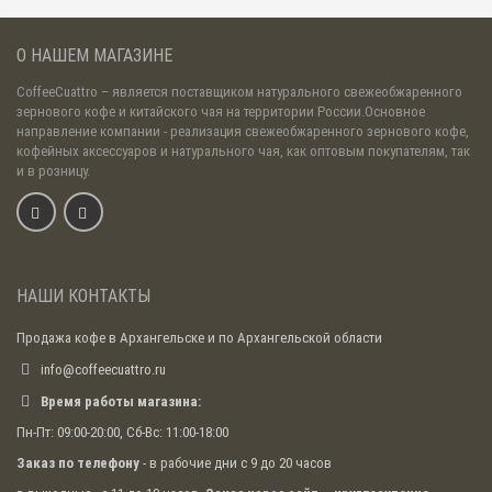
О НАШЕМ МАГАЗИНЕ
CoffeeCuattro
– является поставщиком натурального свежеобжаренного
зернового кофе и китайского чая на территории России.Основное
направление компании - реализация свежеобжаренного зернового кофе,
кофейных аксессуаров и натурального чая, как оптовым покупателям, так
и в розницу.
НАШИ КОНТАКТЫ
Продажа кофе в Архангельске и по Архангельской области
info@coffeecuattro.ru
Время работы магазина:
Пн-Пт: 09:00-20:00, Сб-Вс: 11:00-18:00
Заказ по телефону
- в рабочие дни с 9 до 20 часов